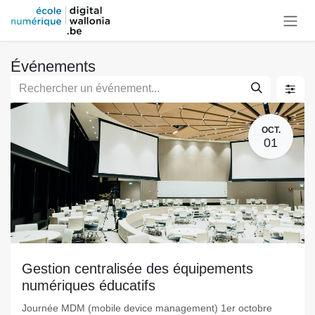
Se rendre au contenu
Événements
OCT.
01
Gestion centralisée des équipements
numériques éducatifs
Journée MDM (mobile device management) 1er octobre