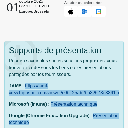
octobre 2025
Ajouter au calendrier :
01
08:30
16:00
Europe/Brussels
Supports de présentation
Pour en savoir plus sur les solutions proposées, vous
trouverez ci-dessous les liens ou les présentations
partagées par les fournisseurs.
JAMF :
https://jamf-
view.highspot.com/viewer/c0b125ab2bb32678d88411cffc
Microsoft (Intune) :
Présentation technique
Google (Chrome Education Upgrade)
:
Présentation
technique